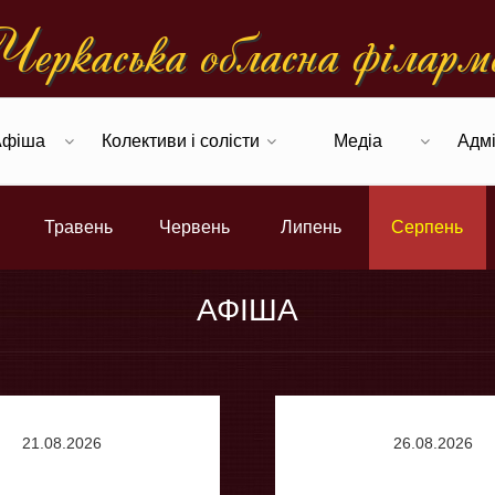
еркаська обласна фiларм
Афіша
Колективи і солісти
Медіа
Адмі
Травень
Червень
Липень
Серпень
АФІША
21.08.2026
26.08.2026