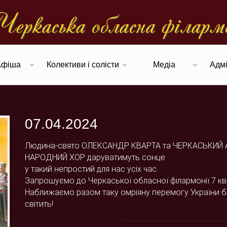
еркаська обласна фiларм
Афіша
Колективи і солісти
Медіа
Адмі
07.04.2024
Людина-свято ОЛЕКСАНДР КВАРТА та ЧЕРКАСЬКИЙ
НАРОДНИЙ ХОР даруватимуть сонце
у такий непростий для нас усіх час.
Запрошуємо до Черкаської обласної філармонії 7 кві
Наближаємо разом таку омріяну перемогу України бл
світить!