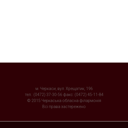
м. Черкаси, вул. Хрещатик, 196
тел.: (0472) 37-30-56 факс: (0472) 45-11-84
© 2015 Черкаська обласна філармонія
Всі права застережено