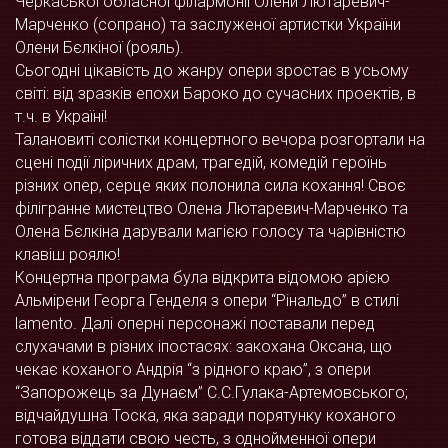
Черкаської обласної філармонії Олени Лютаревич-
Марченко (сопрано) та заслуженої артистки України
Олени Бєлкіної (рояль).
Сьогодні цікавість до жанру опери зростає в усьому
світі: від зразків епохи Бароко до сучасних проектів, в
т.ч. в Україні!
Талановиті солістки концертного вечора розгортали на
сцені події ліричних драм, трагедій, комедій героїнь
різних опер, серце яких полонила сила кохання! Своє
філігранне мистецтво Олена Лютаревич-Марченко та
Олена Бєлкіна дарували магією голосу та чарівністю
клавіш роялю!
Концертна програма була відкрита відомою арією
Альмірени Георга Генделя з опери “Рінальдо” в стилі
lamento. Далі оперні персонажі поставали перед
слухачами в різних іпостасях: закохана Оксана, що
чекає коханого Андрія “з рідного краю”, з опери
“Запорожець за Дунаєм” С.С.Гулака-Артемовського;
відчайдушна Тоска, яка заради порятунку коханого
готова віддати свою честь, з однойменної опери