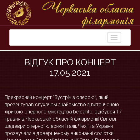
Черкаська обласна
фiлармонiя
Toggle
navigation
ВІДГУК ПРО КОНЦЕРТ
17.05.2021
Прекрасний концерт “Зустріч з оперою”, який
презентував слухачам знайомство з витонченою
лірикою оперного мистецтва belcanto, відбувся 17
травня в Черкаській обласній філармонії! Світові
шедеври оперної класики Італії, Чехії та України
прозвучали в довершеному виконанні солістки