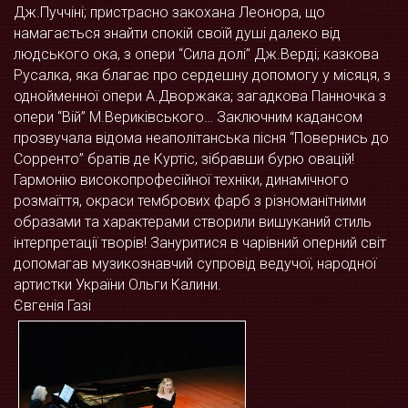
Дж.Пуччіні; пристрасно закохана Леонора, що
намагається знайти спокій своїй душі далеко від
людського ока, з опери “Сила долі” Дж.Верді; казкова
Русалка, яка благає про сердешну допомогу у місяця, з
однойменної опери А.Дворжака; загадкова Панночка з
опери “Вій” М.Вериківського… Заключним кадансом
прозвучала відома неаполітанська пісня “Повернись до
Сорренто” братів де Куртіс, зібравши бурю овацій!
Гармонію високопрофесійної техніки, динамічного
розмаїття, окраси тембрових фарб з різноманітними
образами та характерами створили вишуканий стиль
інтерпретації творів! Зануритися в чарівний оперний світ
допомагав музикознавчий супровід ведучої, народної
артистки України Ольги Калини.
Євгенія Газі