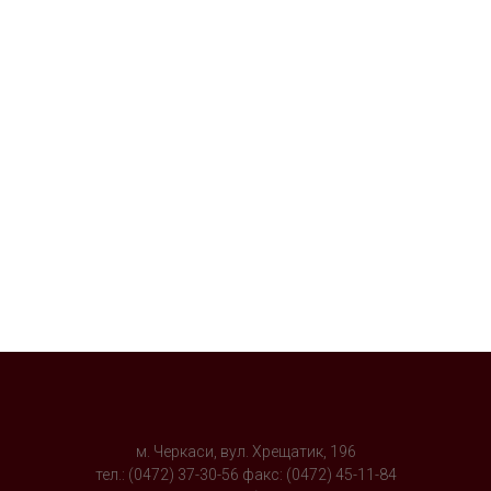
м. Черкаси, вул. Хрещатик, 196
тел.: (0472) 37-30-56 факс: (0472) 45-11-84