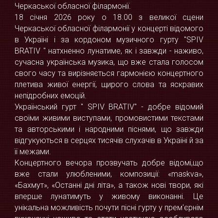
Черкаської обласної філармонії.
18 січня 2026 року о 18.00 з великої сцени
Черкаської обласної філармонії у концерті відомого
в Україні і за кордоном музичного гурту "SPIV
BRATIV " натхненно лунатиме, як і завжди - наживо,
сучасна українська музика, що вже стала голосом
свого часу та вирізняється гармонією концертного
плетива живої енергії, щирого слова та яскравих
непідробних емоцій.
Український гурт " SPIV BRATIV" - добре відомий
своїми живими виступами, промовистими текстами
та авторськими і народними піснями, що завжди
відгукуються в серцях тисячів слухачів в Україні й за
її межами.
Концертного вечора прозвучать добре відомі,що
вже стали улюбленими, композиції: «maskva»,
«Бахмут», «Останні дні літа», а також нові твори, які
вперше лунатимуть у живому виконанні. Це
унікальна можливість почути пісні гурту у прем'єрнім