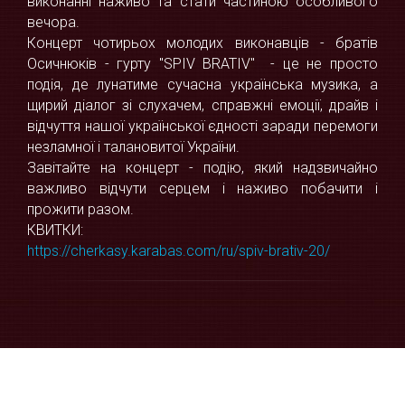
виконанні наживо та стати частиною особливого
вечора.
Концерт чотирьох молодих виконавців - братів
Осичнюків - гурту "SPIV BRATIV" - це не просто
подія, де лунатиме сучасна українська музика, а
щирий діалог зі слухачем, справжні емоції, драйв і
відчуття нашої української єдності заради перемоги
незламної і талановитої України.
Завітайте на концерт - подію, який надзвичайно
важливо відчути серцем і наживо побачити і
прожити разом.
КВИТКИ:
https://cherkasy.karabas.com/ru/spiv-brativ-20/