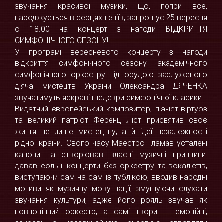
звучання красивої музики, що, попри все,
народжується в серцях геніїв, запрошує 25 вересня
о 18.00 на концерт з нагоди ВІДКРИТТЯ
СИМФОНІЧНОГО СЕЗОНУ!
У програмі вересневого концерту з нагоди
відкриття симфонічного сезону академічного
симфонічного оркестру під орудою заслуженого
діяча мистецтв України Олександра ДЯЧЕНКА
звучатимуть яскраві шедеври симфонічної класики
Видатний європейський композитор, піаніст-віртуоз
та великий патріот Ференц Ліст присвятив своє
життя не лише мистецтву, а й ідеї незалежності
рідної країни. Свого часу Маестро ламав усталені
канони та створював власні музичні принципи:
давав сольні концерти без оркестру та вокалістів,
виступаючи сам на сам із публікою, вводив народні
мотиви як музичну мову нації, змушуючи слухати
звучання культури, адже його рояль звучав як
повноцінний оркестр, а самі твори — емоційні,