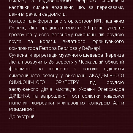
яскраві, з надзвичайною енергією справляли
настільки сильне враження, що, за переказами,
дами втрачали свідомість.
Концерт для фортепіано з оркестром №1, над яким
Ференц Ліст працював майже 20 років, уперше
прозвучав у його власному виконанні під орудою
друга та колеги, видатного французького
композитора Гектора Берліоза у Веймарі.
Сучасна інтерпретація музичного шедевра Ференца
Ліста прозвучить 25 вересня у Черкаській обласній
філармонії на концерті з нагоди відкриття
симфонічного сезону у виконанні АКАДЕМІЧНОГО
СИМФОНІЧНОГО ОРКЕСТРУ під орудою
заслуженого діяча мистецтв України Олександра
ДЯЧЕНКА та запрошеної гості-солістки, київської
піаністки, лауреатки міжнародних конкурсів Аліни
РОМАНОВОЇ
До зустрічі!